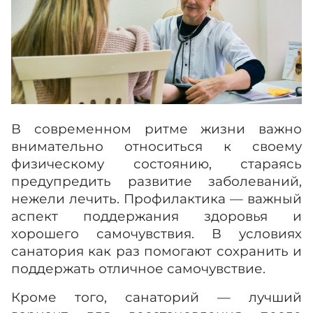
Досуг
Фотогалерея
В современном ритме жизни важно
О нас
внимательно относиться к своему
физическому состоянию, стараясь
предупредить развитие заболеваний,
Контакты
нежели лечить. Профилактика — важный
аспект поддержания здоровья и
хорошего самочувствия. В условиях
Единый словарь
санатория как раз помогают сохранить и
поддержать отличное самочувствие.
Версия для слабовидящих
Кроме того, санаторий — лучший