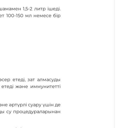
мамен 1,5-2 литр ішеді.
ет 100-150 мл немесе бір
сер етеді, зат алмасуды
р етеді және иммунитетті
әне әртүрлі суару үшін де
ды су процедураларынан