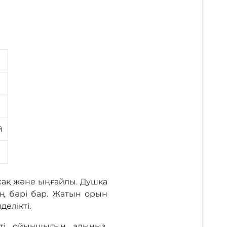
й
мсақ және ыңғайлы. Душқа
ің бәрі бар. Жатын орын
делікті.
кті ойыншығын алыңыз.