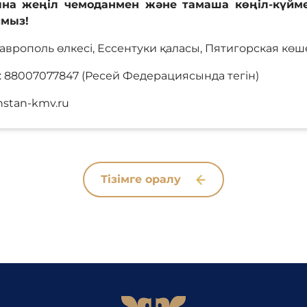
на жеңіл чемоданмен және тамаша көңіл-күйме
ймыз!
аврополь өлкесі, Ессентуки қаласы, Пятигорская көше
: 88007077847 (Ресей Федерациясында тегін)
hstan-kmv.ru
Тізімге оралу