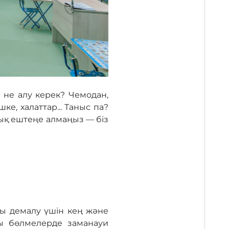
 не алу керек? Чемодан,
е, халаттар... Таныс па?
тық ештеңе алмаңыз — біз
лы демалу үшін кең және
ағы бөлмелерде заманауи