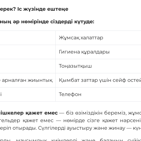
керек? Іс жүзінде ештеңе
ың әр нөмірінде сіздерді күтуде:
Жұмсақ халаттар
Гигиена құралдары
Тоңазытқыш
е арналған жиынтық
Қымбат заттар үшін сейф осте
і
Телефон
пішкелер қажет емес
— біз өзіміздікін береміз, жұ
ельдер қажет емес — нөмірде сізге қажет нәрсен
геріп отырады. Сүлгілерді ауыстыру және жинау — күн
арды, маусымдық киімдерді және баланың сүйі