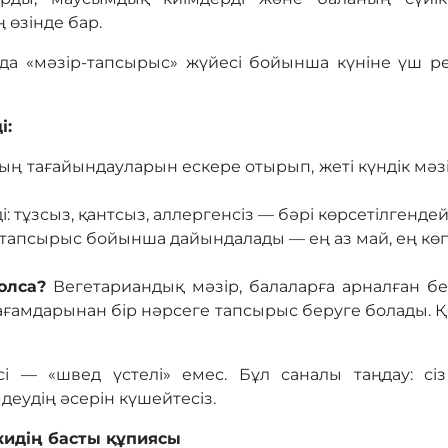
 өзінде бар.
а «мәзір-тапсырыс» жүйесі бойынша күніне үш ре
і:
ың тағайындауларын ескере отырып, жеті күндік мә
: тұзсыз, қантсыз, аллергенсіз — бәрі көрсетілгендей
 тапсырыс бойынша дайындалады — ең аз май, ең кө
олса?
Вегетариандық мәзір, балаларға арналған бе
тағамдарынан бір нәрсеге тапсырыс беруге болады. Қо
сі — «швед үстелі» емес. Бұл саналы таңдау: сіз
еудің әсерін күшейтесіз.
кидің басты құпиясы