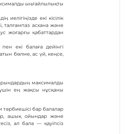
максималды ыңғайлылықты
ң иелігіңізде екі кісілік
і, талғампаз асхана және
рус жоғарғы қабаттардан
пен екі балаға дейінгі
тын бөлме, ас үй, кеңсе,
 орындардың максималды
 үшін ең жақсы нұсқаны
и тәрбиешісі бар балалар
ар, ашық ойындар және
сіз, ал бала — қауіпсіз