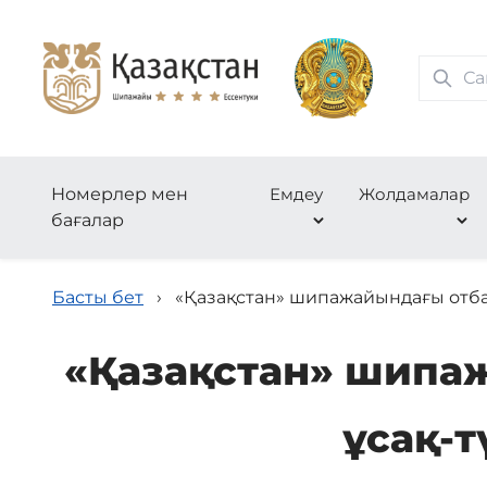
Номерлер мен
Емдеу
Жолдамалар
бағалар
Басты бет
›
«Қазақстан» шипажайындағы отба
«Қазақстан» шипа
ұсақ-