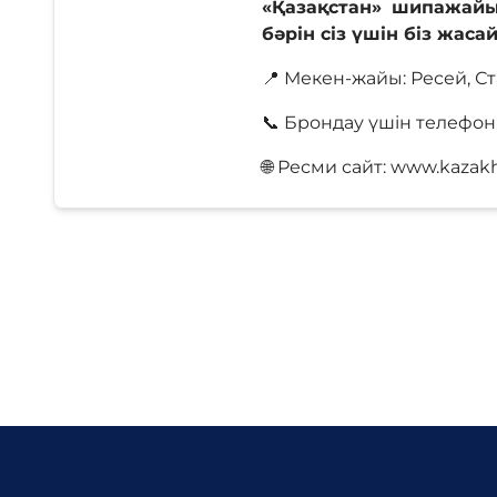
«Қазақстан» шипажайы
бәрін сіз үшін біз жаса
📍 Мекен-жайы: Ресей, Ст
📞 Брондау үшін телефон
🌐 Ресми сайт: www.kazak