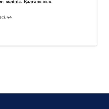
н келіңіз. Қалғанының
сі, 44