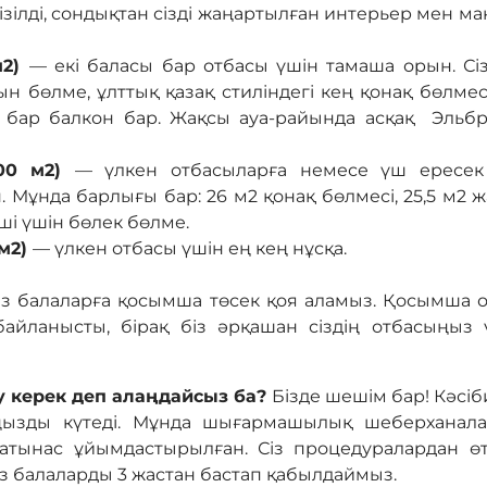
зілді, сондықтан сізді жаңартылған интерьер мен 
м2)
— екі баласы бар отбасы үшін тамаша орын. Сізді
н бөлме, ұлттық қазақ стиліндегі кең қонақ бөлмес
і бар балкон бар. Жақсы ауа-райында асқақ Эльб
100 м2)
— үлкен отбасыларға немесе үш ересек 
 Мұнда барлығы бар: 26 м2 қонақ бөлмесі, 25,5 м2 жа
тші үшін бөлек бөлме.
 м2)
— үлкен отбасы үшін ең кең нұсқа.
із балаларға қосымша төсек қоя аламыз. Қосымша
айланысты, бірақ біз әрқашан сіздің отбасыңыз
 керек деп алаңдайсыз ба?
Бізде шешім бар! Кәсіб
ыңызды күтеді. Мұнда шығармашылық шеберханал
тынас ұйымдастырылған. Сіз процедуралардан өте
Біз балаларды 3 жастан бастап қабылдаймыз.