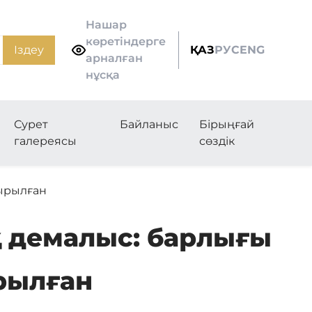
Нашар
көретіндерге
Іздеу
ҚАЗ
РУС
ENG
арналған
нұсқа
Сурет
Байланыс
Бірыңғай
галереясы
сөздік
тырылған
 демалыс: барлығы
рылған