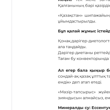
Қалғанының бәрі қазірдің
«Қазақстан» шипажайынд
ұйымдастырылды.
Бұл қалай жұмыс істейд
Қонақ дәрігер-диетологт
ала таңдайды.
Дәрігер диетаны реттейді
Тағам бу конвекторында
Ал егер бала қыңыр б
сондай-ақ қазақ ұлттық 
емдік» деп атап өтеді.
«Мәзір-тапсырыс» жүйе
зияндысын алмайсыз, емд
Минералды су: Ессенту