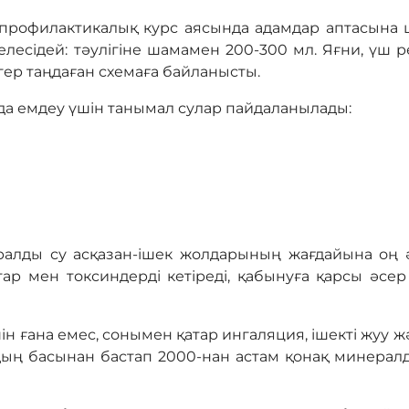
профилактикалық курс аясында адамдар аптасына ша
есідей: тәулігіне шамамен 200-300 мл. Яғни, үш р
ігер таңдаған схемаға байланысты.
а емдеу үшін танымал сулар пайдаланылады:
алды су асқазан-ішек жолдарының жағдайына оң ә
тар мен токсиндерді кетіреді, қабынуға қарсы әсе
н ғана емес, сонымен қатар ингаляция, ішекті жуу ж
дың басынан бастап 2000-нан астам қонақ минерал