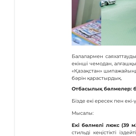
Балалармен саяхаттауды
екінші чемодан, алғашқы
«Қазақстан» шипажайында
бәрін қарастырдық.
Отбасылық бөлмелер: бү
Бізде екі ересек пен ек
Мысалы:
Екі бөлмелі люкс (39 
стильді кеңістікті ізд