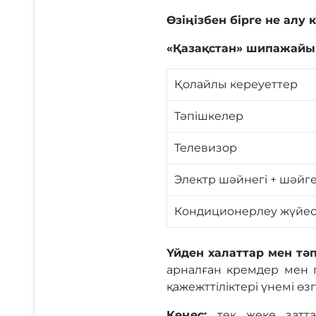
Өзіңізбен бірге не алу 
«Қазақстан» шипажайын
Қолайлы кереуеттер
Тәпішкелер
Телевизор
Электр шәйнегі + шәйг
Кондиционерлеу жүйес
Үйден халаттар мен тә
арналған кремдер мен г
қажежттіліктері үнемі өз
Кеңес:
тек жеке затт