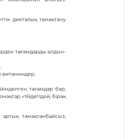
ттік диеталық тамақтану
зірден тағамдарды алдын-
.
п витаминдер.
йімделген тағамдар бар,
нақтар «Үйдегідей, бірақ
 артық тамақтанбайсыз,