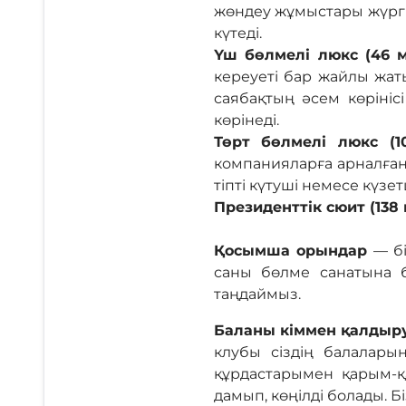
жөндеу жұмыстары жүргі
күтеді.
Үш бөлмелі люкс (46 
кереуеті бар жайлы жаты
саябақтың әсем көрініс
көрінеді.
Төрт бөлмелі люкс (
компанияларға арналған.
тіпті күтуші немесе күзе
Президенттік сюит (138
Қосымша орындар
— б
саны бөлме санатына б
таңдаймыз.
Баланы кіммен қалдыру
клубы сіздің балалар
құрдастарымен қарым-қа
дамып, көңілді болады. 