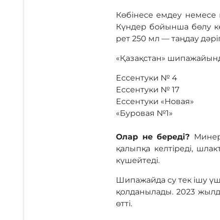
Көбінесе емдеу немесе 
Күндер бойынша бөлу кел
рет 250 мл — таңдау дәр
«Қазақстан» шипажайынд
Ессентуки № 4
Ессентуки № 17
Ессентуки «Новая»
«Буровая №1»
Олар не береді?
Минер
қалыпқа келтіреді, шлак
күшейтеді.
Шипажайда су тек ішу үші
қолданылады. 2023 жыл
өтті.