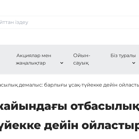
Акциялар мен
Ойын-
Біз туралы
жаңалықтар
сауық
сылық демалыс: барлығы ұсақ-түйекке дейін ойлас
жайындағы отбасылық
түйекке дейін ойласты