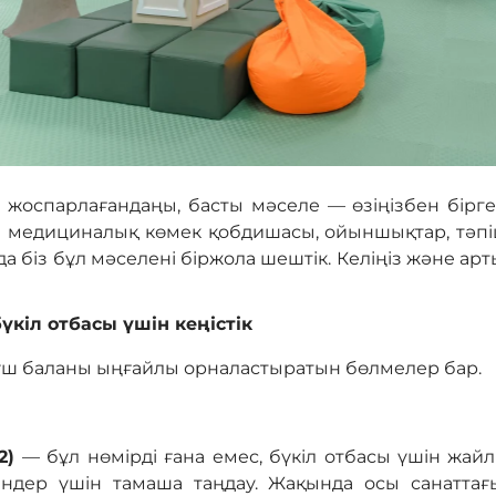
 жоспарлағандаңы, басты мәселе — өзіңізбен бірге
 медициналық көмек қобдишасы, ойыншықтар, тәпішк
 біз бұл мәселені біржола шештік. Келіңіз және ар
кіл отбасы үшін кеңістік
і-үш баланы ыңғайлы орналастыратын бөлмелер бар.
м2)
— бұл нөмірді ғана емес, бүкіл отбасы үшін жай
ейтіндер үшін тамаша таңдау. Жақында осы санатт