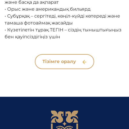
және басқа да ақпарат
• Орыс және американдық бильярд
• Субұрқақ – сергітеді, көңіл-күйді көтереді және
тамаша фотоаймақ жасайды
• Күзетілетін тұрақ ТЕГІН – сіздің тыныштығыңыз
бен қауіпсіздігіңіз үшін
Тізімге оралу