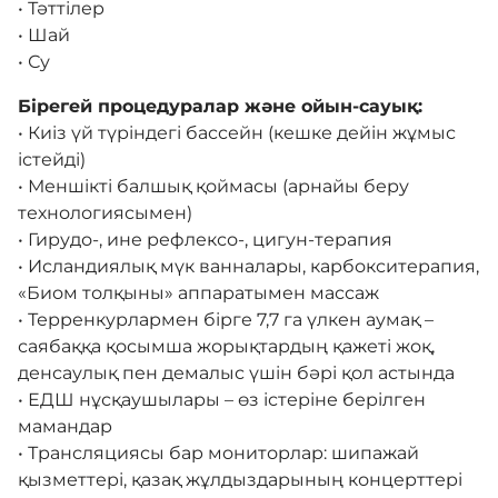
• Тәттілер
• Шай
• Су
Бірегей процедуралар және ойын-сауық:
• Киіз үй түріндегі бассейн (кешке дейін жұмыс
істейді)
• Меншікті балшық қоймасы (арнайы беру
технологиясымен)
• Гирудо-, ине рефлексо-, цигун-терапия
• Исландиялық мүк ванналары, карбокситерапия,
«Биом толқыны» аппаратымен массаж
• Терренкурлармен бірге 7,7 га үлкен аумақ –
саябаққа қосымша жорықтардың қажеті жоқ,
денсаулық пен демалыс үшін бәрі қол астында
• ЕДШ нұсқаушылары – өз істеріне берілген
мамандар
• Трансляциясы бар мониторлар: шипажай
қызметтері, қазақ жұлдыздарының концерттері