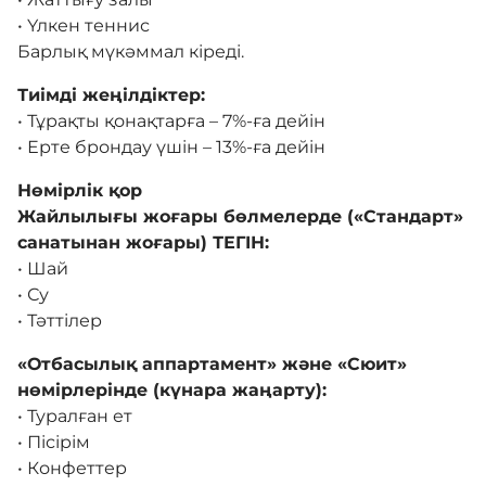
• Үлкен теннис
Барлық мүкәммал кіреді.
Тиімді жеңілдіктер:
• Тұрақты қонақтарға – 7%-ға дейін
• Ерте брондау үшін – 13%-ға дейін
Нөмірлік қор
Жайлылығы жоғары бөлмелерде («Стандарт»
санатынан жоғары) ТЕГІН:
• Шай
• Су
• Тәттілер
«Отбасылық аппартамент» және «Сюит»
нөмірлерінде (күнара жаңарту):
• Туралған ет
• Пісірім
• Конфеттер