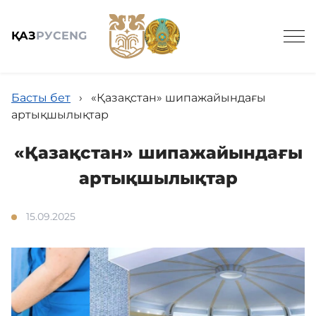
ҚАЗ
РУС
ENG
Басты бет
›
«Қазақстан» шипажайындағы
артықшылықтар
«Қазақстан» шипажайындағы
Номерлер мен бағалар
артықшылықтар
Емдеу
15.09.2025
Жолдамалар
Акциялар мен жаңалықтар