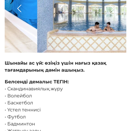
Ойын-сауық
Біз туралы
Сурет галереясы
Шынайы ас үй: өзіңіз үшін нағыз қазақ
тағамдарының дәмін ашыңыз.
Байланыс
Белсенді демалыс ТЕГІН:
• Скандинавиялық жүру
• Волейбол
Бірыңғай сөздік
• Баскетбол
• Үстел теннисі
• Футбол
Нашар көретіндерге
• Бадминтон
арналған нұсқа
• Жаттығу залы