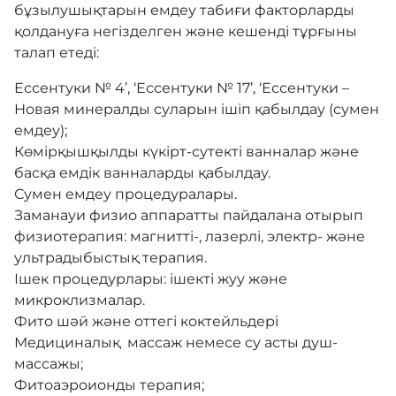
бұзылушықтарын емдеу табиғи факторларды
қолдануға негізделген және кешенді тұрғыны
талап етеді:
Ессентуки № 4’, ‘Ессентуки № 17’, ‘Ессентуки –
Новая минералды суларын ішіп қабылдау (сумен
емдеу);
Көмірқышқылды күкірт-сутекті ванналар және
басқа емдік ванналарды қабылдау.
Сумен емдеу процедуралары.
Заманауи физио аппаратты пайдалана отырып
физиотерапия: магнитті-, лазерлі, электр- және
ультрадыбыстық терапия.
Ішек процедурлары: ішекті жуу және
микроклизмалар.
Фито шәй және оттегі коктейльдері
Медициналық массаж немесе су асты душ-
массажы;
Фитоаэроионды терапия;