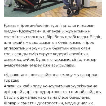
Ойын-сауық
Қимыл-тірек жүйесінің түрлі патологияларын
емдеу «Қазақстан» шипажайы жұмысының
Біз туралы
өзекті тағыттарының бірі болып табылады. Біздің
шипажайымызда адамның бүкіл қимыл-тірек
Сурет галереясы
аппаратының жұмысын бұзатын және оған
толыққанды өмір сүруге кедергі жасайтын
омыртқа, сүйек, бұлшық, тарамыс, сіңір, тамыр
Байланыс
ауыруларын емдеу іске асырылады.
«Қазақстан» шипажайында емдеу мыналардан
тұрады:
Бірыңғай сөздік
Алғашқы қабылдау, консультация жүргізу және
әрі қарай дәрігер-курортологтың шипайжайдағы
барлық демалыс уақытына ілесе бақылауы.
Нашар көретіндерге
Жоғары санатты диетологтың, медициналық
арналған нұсқа