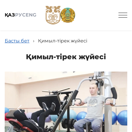
ҚАЗ
РУС
ENG
Басты бет
›
Қимыл-тірек жүйесі
Қимыл-тірек жүйесі
Номерлер мен бағалар
Емдеу
Жолдамалар
Акциялар мен жаңалықтар