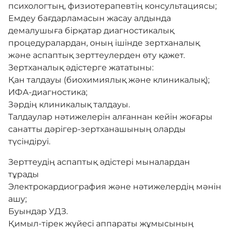
психологтың, физиотерапевтің консультациясы;
Емдеу бағдарламасын жасау алдында
демалушыға бірқатар диагностикалық
процедуралардан, оның ішінде зертханалық
және аспаптық зерттеулерден өту қажет.
Зертханалық әдістерге жататыны:
Қан талдауы (биохимиялық және клиникалық);
ИФА-диагностика;
Зәрдің клиникалық талдауы.
Талдаулар нәтижелерін алғаннан кейін жоғары
санатты дәрігер-зертханашының оларды
түсіндіруі.
Зерттеудің аспаптық әдістері мыналардан
тұрады
Электрокардиография және нәтижелердің мәнін
ашу;
Буындар УДЗ.
Қимыл-тірек жүйесі аппараты жұмысының