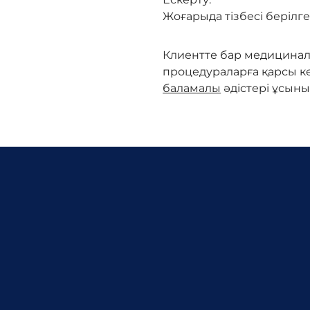
Жоғарыда тізбесі беріл
Клиентте бар медицинал
процедураларға қарсы кө
баламалы
әдістері ұсыны