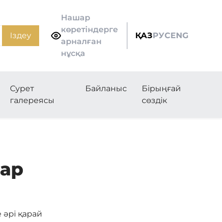
Нашар
көретіндерге
Іздеу
ҚАЗ
РУС
ENG
арналған
нұсқа
Сурет
Байланыс
Бірыңғай
галереясы
сөздік
ар
 әрі қарай