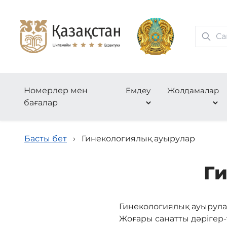
Номерлер мен
Емдеу
Жолдамалар
бағалар
Басты бет
›
Гинекологиялық ауырулар
Г
Гинекологиялық ауырул
Жоғары санатты дәрігер-