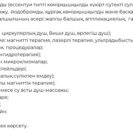
ы (ессентуи типті көмірқышқылды күкірт-сутекті сул
інжу, йодобромды, құрғақ көмірқышқылды және басқ
 балшығының әсері: жалпы балшық, аппликациялық, г
 циркулярлық душ, Виши душ, өрлегіш душ);
: магнитті терапия, лазерлі терапия, ультрадыбыс
ық процедуралар;
нгидротерапия);
н микроклизмалар;
ктейльдері;
лық сүлікпен емдеу);
пы магниттік терапия);
есе су асты душ-массажы;
аря;
;
йн;
к көрсету.