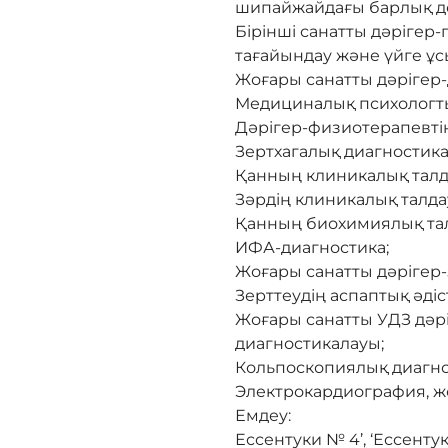
шипайжайдағы барлық де
Бірінші санатты дәріге
тағайындау және үйге ұ
Жоғары санатты дәрігер
Медициналық психологты
Дәрігер-физиотерапевті
Зертхагалық диагностика
Қанның клиникалық тал
Зәрдің клиникалық талда
Қанның биохимиялық та
ИФА-диагностика;
Жоғары санатты дәрігер-
Зерттеудің аспаптық әдіс
Жоғары санатты УДЗ дәрі
диагностикалауы;
Кольпоскопиялық диагнос
Электрокардиография, жо
Емдеу:
Ессентуки № 4’, ‘Ессенту