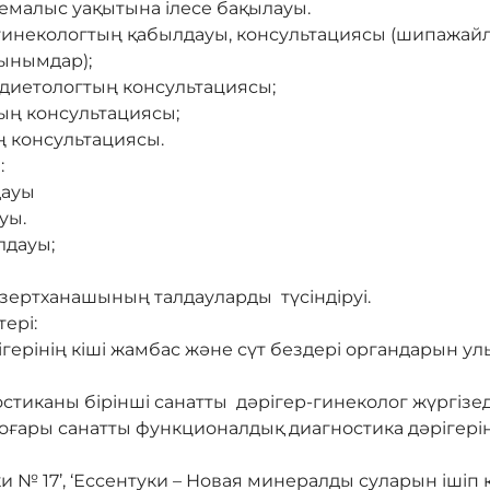
малыс уақытына ілесе бақылауы.
р-гинекологтың қабылдауы, консультациясы (шипажай
сынымдар);
-диетологтың консультациясы;
ң консультациясы;
ң консультациясы.
:
дауы
уы.
лдауы;
зертханашының талдауларды түсіндіруі.
тері:
герінің кіші жамбас және сүт бездері органдарын у
тиканы бірінші санатты дәрігер-гинеколог жүргізед
ғары санатты функционалдық диагностика дәрігеріні
ки № 17’, ‘Ессентуки – Новая минералды суларын ішіп 