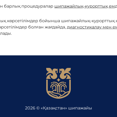
ген барлық процедуралар
шипажайлық-курорттық ем
ық көрсетілімдер бойынша шипажайлық-курорттық ку
рсетілімдер болған жағдайда,
диагностикалау мен е
лады.
2026 © «Қазақстан» шипажайы