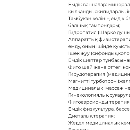
Емдік ванналар: минералд
қылқанды, скипидарлы, 
Тамбукан көлінің емдік
балшық тампондары;
Гидропатия (Шарко душы
Аппараттық физиотерапия
емду, оның ішінде қуыст
Ішек жуу (сифондық,коло
Емдік шөптер тұнбасына
Фито шәй және оттегі ко
Гирудотерапия (медицина
Магнитті турботрон (жал
Медициналық массаж нем
Гинекологиялық суғарул
Фитоаэроионды терапия
Емдік физкультура. бассе
Диеталық терапия;
Жедел медициналық көме
Ескерту: