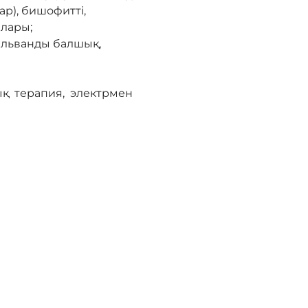
ар), бишофитті,
алары;
альванды балшық,
тық терапия, электрмен