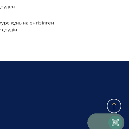
деуден
рс құнына енгізілген
мдеудің