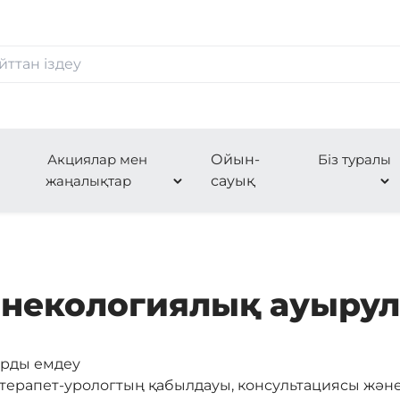
Акциялар мен
Ойын-
Біз туралы
жаңалықтар
сауық
инекологиялық ауырул
арды емдеу
терапет-урологтың қабылдауы, консультациясы және