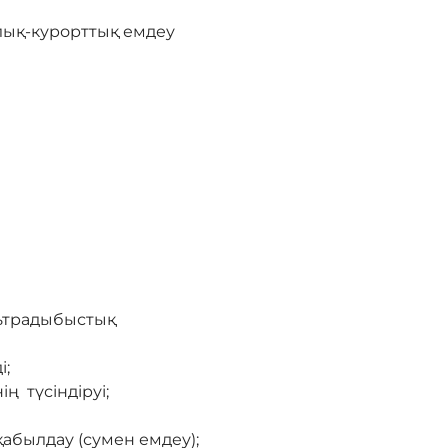
лық-курорттық емдеу
льтрадыбыстық
і;
ң түсіндіруі;
қабылдау (сумен емдеу);